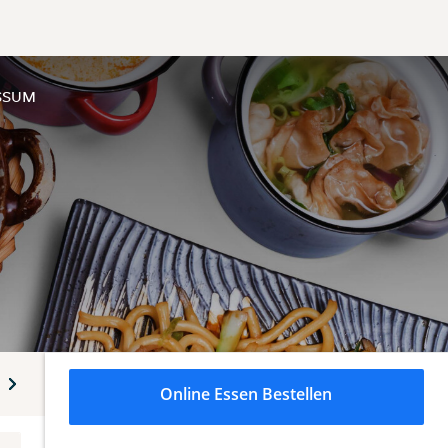
SSUM
 Reisgerichte
Trang Mieng - Desserts
Alkoholfreie Geträn
Online Essen Bestellen