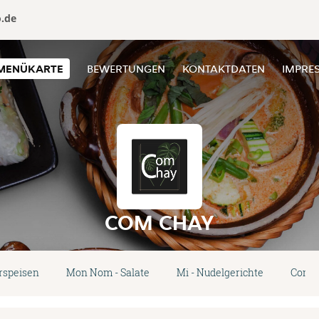
o.de
MENÜKARTE
BEWERTUNGEN
KONTAKTDATEN
IMPRE
COM CHAY
rspeisen
Mon Nom - Salate
Mi - Nudelgerichte
Com -